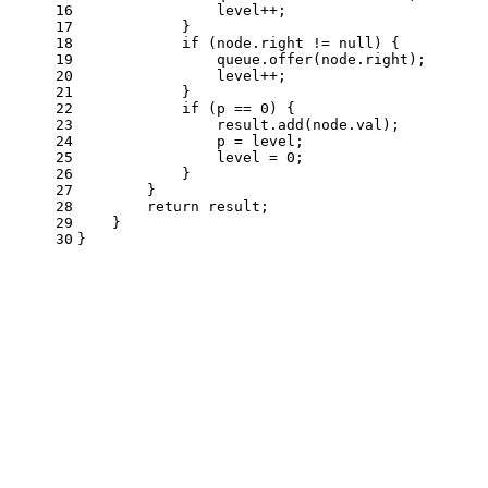
16
                level++;
17
            }
18
if
 (node.right != 
null
) {
19
                queue.offer(node.right);
20
                level++;
21
            }
22
if
 (p == 
0
) {
23
                result.add(node.val);
24
                p = level;
25
                level = 
0
;
26
            }
27
        }
28
return
 result;
29
    }
30
}