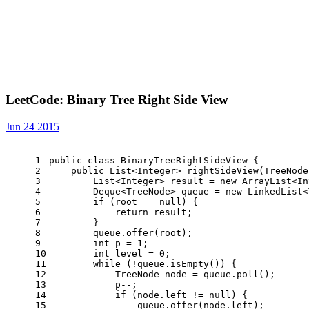
LeetCode: Binary Tree Right Side View
Jun 24 2015
1
public
class
BinaryTreeRightSideView
 {
2
public
 List<Integer> 
rightSideView
(TreeNode
3
        List<Integer> result = 
new
ArrayList
<In
4
        Deque<TreeNode> queue = 
new
LinkedList
<
5
if
 (root == 
null
) {
6
return
 result;
7
        }
8
        queue.offer(root);
9
int
p
=
1
;
10
int
level
=
0
;
11
while
 (!queue.isEmpty()) {
12
TreeNode
node
=
 queue.poll();
13
            p--;
14
if
 (node.left != 
null
) {
15
                queue.offer(node.left);