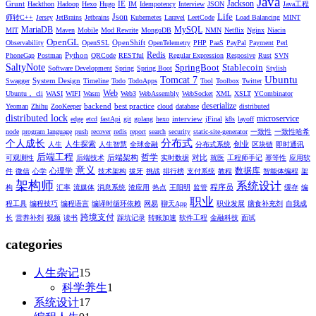
Java
Jackson
Grunt
IE
Hackthon
Hadoop
Hexo
Hugo
IM
Idempotency
Interview
JSON
Java工程
Life
Json
师转C++
Jersey
JetBrains
Jetbrains
Kubernetes
Laravel
LeetCode
Load Balancing
MINT
MariaDB
MySQL
MIT
Maven
Mobile
Mod Rewrite
MongoDB
NMN
Netflix
Nginx
Niacin
OpenGL
OpenShift
Observability
OpenSSL
OpenTelemetry
PHP
PaaS
PayPal
Payment
Perl
Redis
Python
PhoneGap
Postman
QRCode
RESTful
Regular Expression
Resposive
Rust
SVN
SaltyNote
SpringBoot
Stablecoin
Software Development
Spring
Spring Boot
Stylish
Ubuntu
Tomcat 7
System Design
Swagger
Timeline
Todo
TodoApps
Tool
Toolbox
Twitter
Web
Ubuntu， cli
WASI
WIFI
Wasm
Web3
WebAssembly
WebSocket
XML
XSLT
YCombinator
deserialize
backend
best practice
Yeoman
Zhihu
ZooKeeper
cloud
database
distributed
distributed lock
microservice
interview
edge
etcd
fastApi
git
golang
hexo
jFinal
k8s
layoff
node
program language
push
recover
redis
report
search
security
static-site-generator
一致性
一致性哈希
分布式
个人成长
人生探索
创业
人生
人生智慧
全球金融
分布式系统
区块链
即时通讯
后端工程
哲学
后端架构
对比
可观测性
后端技术
实时数据
就医
工程师手记
幂等性
应用软
意义
数据库
心理学
件
微信
心学
技术架构
拔牙
挑战
排行榜
支付系统
教程
智能体编程
架
架构师
系统设计
程序员
构
汇率
流媒体
消息系统
渣应用
热点
王阳明
监管
缓存
编
职业
程工具
编程技巧
编程语言
编译时循环依赖
网易
聊天App
职业发展
膳食补充剂
自我成
跨境支付
长
营养补剂
视频
读书
踩坑记录
转账加速
软件工程
金融科技
面试
categories
人生杂记
15
科学养生
1
系统设计
17