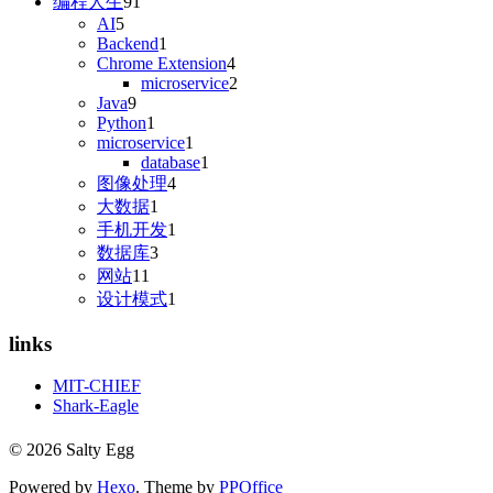
编程人生
91
AI
5
Backend
1
Chrome Extension
4
microservice
2
Java
9
Python
1
microservice
1
database
1
图像处理
4
大数据
1
手机开发
1
数据库
3
网站
11
设计模式
1
links
MIT-CHIEF
Shark-Eagle
© 2026 Salty Egg
Powered by
Hexo
. Theme by
PPOffice