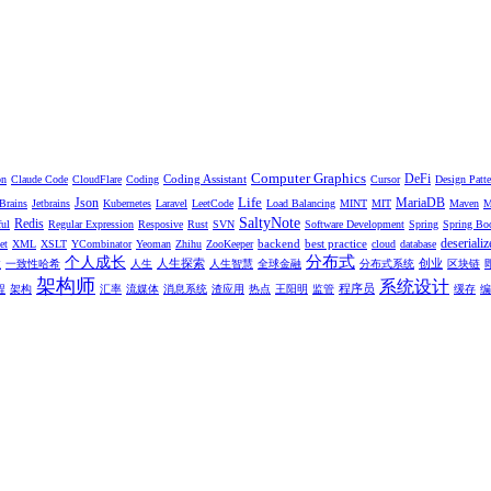
Computer Graphics
DeFi
Coding Assistant
on
Claude Code
CloudFlare
Coding
Cursor
Design Patte
Life
Json
MariaDB
tBrains
Jetbrains
Kubernetes
Laravel
LeetCode
Load Balancing
MINT
MIT
Maven
M
SaltyNote
Redis
ul
Regular Expression
Resposive
Rust
SVN
Software Development
Spring
Spring Bo
deserializ
backend
best practice
et
XML
XSLT
YCombinator
Yeoman
Zhihu
ZooKeeper
cloud
database
分布式
个人成长
人生探索
创业
性
一致性哈希
人生
人生智慧
全球金融
分布式系统
区块链
架构师
系统设计
程序员
程
架构
汇率
流媒体
消息系统
渣应用
热点
王阳明
监管
缓存
编