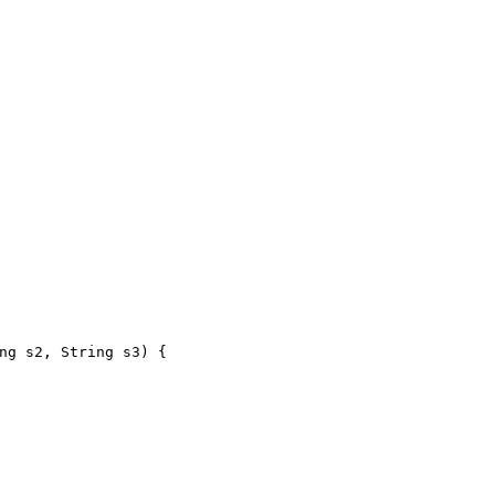
ng s2, String s3)
 {