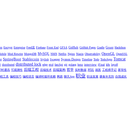
GitHub
Grunt
rn
Encrypt
Enterprise
Feed流
Firebase
Front End
GFSA
GitHub Pages
Gradle
Hackthon
OpenGL
MySQL
obile
Mod Rewrite
MongoDB
NMN
Netflix
Nginx
Niacin
Observability
OpenSSL
SpringBoot
Stablecoin
Tomcat
System Design
ot
Stylish
Swagger
Timeline
Todo
TodoApps
distributed lock
e
interview
distributed
edge
etcd
fastApi
git
golang
hexo
jFinal
k8s
layoff
后端工程
哲学
后端架构
对比
即时通讯
可观测性
后端技术
实时数据
就医
工程师手记
幂等性
职业
程工具
编程技巧
编程语言
编译时循环依赖
网易
聊天App
职业发展
膳食补充剂
自我成长