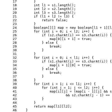
17
        }
18
int
l1
=
 s1.length();
19
int
l2
=
 s2.length();
20
int
l3
=
 s3.length();
21
if
 (l1 + l2 != l3) {
22
return
false
;
23
        }
24
boolean
[][] map = 
new
boolean
[l1 + 
1
][l
25
for
 (
int
i
=
0
; i < l2; i++) {
26
if
 (s2.charAt(i) == s3.charAt(i)) {
27
                map[
0
][i + 
1
] = 
true
;
28
            } 
else
 {
29
break
;
30
            }
31
        }
32
for
 (
int
i
=
0
; i < l1; i++) {
33
if
 (s1.charAt(i) == s3.charAt(i)) {
34
                map[i + 
1
][
0
] = 
true
;
35
            } 
else
 {
36
break
;
37
            }
38
        }
39
for
 (
int
i
=
1
; i <= l1; i++) {
40
for
 (
int
j
=
1
; j <= l2; j++) {
41
                map[i][j] = (map[i - 
1
][j] && s
42
                        && s2.charAt(j - 
1
) == 
43
            }
44
        }
45
return
 map[l1][l2];
46
    }