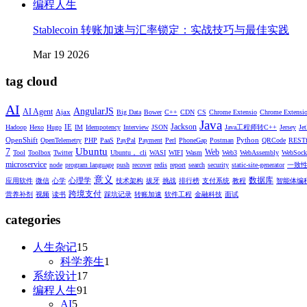
编程人生
Stablecoin 转账加速与汇率锁定：实战技巧与最佳实践
Mar 19 2026
tag cloud
AI
AngularJS
AI Agent
Ajax
Big Data
Bower
C++
CDN
CS
Chrome Extensio
Chrome Extensi
Java
Jackson
IE
Hadoop
Hexo
Hugo
IM
Idempotency
Interview
JSON
Java工程师转C++
Jersey
Je
OpenShift
Python
OpenTelemetry
PHP
PaaS
PayPal
Payment
Perl
PhoneGap
Postman
QRCode
RESTf
Ubuntu
7
Web
Tool
Toolbox
Twitter
Ubuntu， cli
WASI
WIFI
Wasm
Web3
WebAssembly
WebSock
microservice
node
program language
push
recover
redis
report
search
security
static-site-generator
一致
意义
数据库
心理学
应用软件
微信
心学
技术架构
拔牙
挑战
排行榜
支付系统
教程
智能体编
跨境支付
营养补剂
视频
读书
踩坑记录
转账加速
软件工程
金融科技
面试
categories
人生杂记
15
科学养生
1
系统设计
17
编程人生
91
AI
5