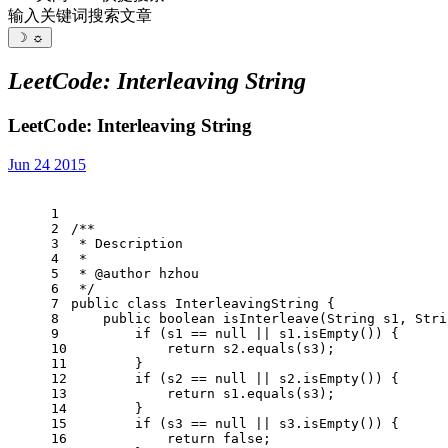
输入关键词搜索文章
☽
☼
LeetCode: Interleaving String
LeetCode: Interleaving String
Jun 24 2015
1
2
/**
3
 * Description
4
 *
5
 * 
@author
 hzhou
6
 */
7
public
class
InterleavingString
 {
8
public
boolean
isInterleave
(String s1, Stri
9
if
 (s1 == 
null
 || s1.isEmpty()) {
10
return
 s2.equals(s3);
11
        }
12
if
 (s2 == 
null
 || s2.isEmpty()) {
13
return
 s1.equals(s3);
14
        }
15
if
 (s3 == 
null
 || s3.isEmpty()) {
16
return
false
;