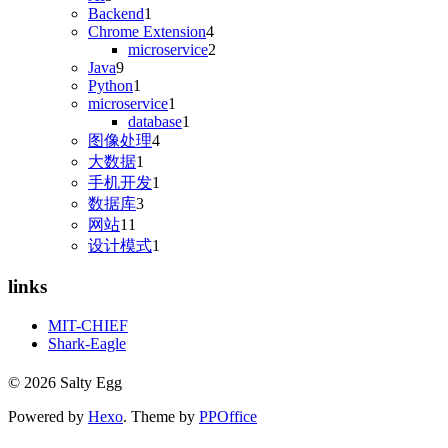
Backend
1
Chrome Extension
4
microservice
2
Java
9
Python
1
microservice
1
database
1
图像处理
4
大数据
1
手机开发
1
数据库
3
网站
11
设计模式
1
links
MIT-CHIEF
Shark-Eagle
© 2026 Salty Egg
Powered by
Hexo
. Theme by
PPOffice