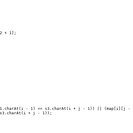
2 + 
1
];
1.charAt(i - 
1
) == s3.charAt(i + j - 
1
)) || (map[i][j - 
s3.charAt(i + j - 
1
));