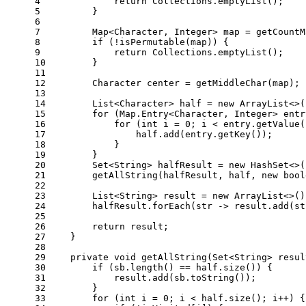
4
return
 Collections.emptyList();
5
        }
6
7
        Map<Character, Integer> map = getCountM
8
if
 (!isPermutable(map)) {
9
return
 Collections.emptyList();
10
        }
11
12
Character
center
=
 getMiddleChar(map);
13
14
        List<Character> half = 
new
ArrayList
<>(
15
for
 (Map.Entry<Character, Integer> entr
16
for
 (
int
i
=
0
; i < entry.getValue(
17
                half.add(entry.getKey());
18
            }
19
        }
20
        Set<String> halfResult = 
new
HashSet
<>(
21
        getAllString(halfResult, half, 
new
bool
22
23
        List<String> result = 
new
ArrayList
<>()
24
        halfResult.forEach(str -> result.add(st
25
26
return
 result;
27
    }
28
29
private
void
getAllString
(Set<String> resul
30
if
 (sb.length() == half.size()) {
31
            result.add(sb.toString());
32
        }
33
for
 (
int
i
=
0
; i < half.size(); i++) {