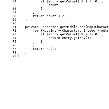
64
if
 (entry.getValue() % 
2
 != 
0
) {
65
                count++;
66
            }
67
        }
68
return
 count < 
2
;
69
    }
70
71
private
 Character 
getMiddleChar
(Map<Charact
72
for
 (Map.Entry<Character, Integer> entr
73
if
 (entry.getValue() % 
2
 != 
0
) {
74
return
 entry.getKey();
75
            }
76
        }
77
return
null
;
78
    }
79
}