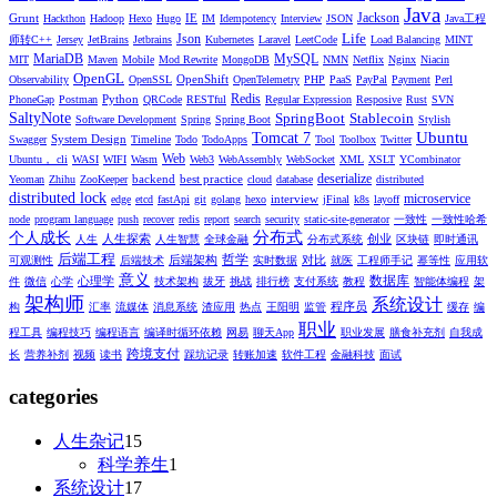
Java
Jackson
Grunt
IE
Hackthon
Hadoop
Hexo
Hugo
IM
Idempotency
Interview
JSON
Java工程
Life
Json
师转C++
Jersey
JetBrains
Jetbrains
Kubernetes
Laravel
LeetCode
Load Balancing
MINT
MariaDB
MySQL
MIT
Maven
Mobile
Mod Rewrite
MongoDB
NMN
Netflix
Nginx
Niacin
OpenGL
OpenShift
Observability
OpenSSL
OpenTelemetry
PHP
PaaS
PayPal
Payment
Perl
Redis
Python
PhoneGap
Postman
QRCode
RESTful
Regular Expression
Resposive
Rust
SVN
SaltyNote
SpringBoot
Stablecoin
Software Development
Spring
Spring Boot
Stylish
Ubuntu
Tomcat 7
System Design
Swagger
Timeline
Todo
TodoApps
Tool
Toolbox
Twitter
Web
Ubuntu， cli
WASI
WIFI
Wasm
Web3
WebAssembly
WebSocket
XML
XSLT
YCombinator
deserialize
backend
best practice
Yeoman
Zhihu
ZooKeeper
cloud
database
distributed
distributed lock
microservice
interview
edge
etcd
fastApi
git
golang
hexo
jFinal
k8s
layoff
node
program language
push
recover
redis
report
search
security
static-site-generator
一致性
一致性哈希
分布式
个人成长
人生探索
创业
人生
人生智慧
全球金融
分布式系统
区块链
即时通讯
后端工程
哲学
后端架构
对比
可观测性
后端技术
实时数据
就医
工程师手记
幂等性
应用软
意义
数据库
心理学
件
微信
心学
技术架构
拔牙
挑战
排行榜
支付系统
教程
智能体编程
架
架构师
系统设计
程序员
构
汇率
流媒体
消息系统
渣应用
热点
王阳明
监管
缓存
编
职业
程工具
编程技巧
编程语言
编译时循环依赖
网易
聊天App
职业发展
膳食补充剂
自我成
跨境支付
长
营养补剂
视频
读书
踩坑记录
转账加速
软件工程
金融科技
面试
categories
人生杂记
15
科学养生
1
系统设计
17