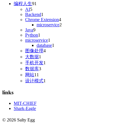
编程人生
91
AI
5
Backend
1
Chrome Extension
4
microservice
2
Java
9
Python
1
microservice
1
database
1
图像处理
4
大数据
1
手机开发
1
数据库
3
网站
11
设计模式
1
links
MIT-CHIEF
Shark-Eagle
© 2026 Salty Egg