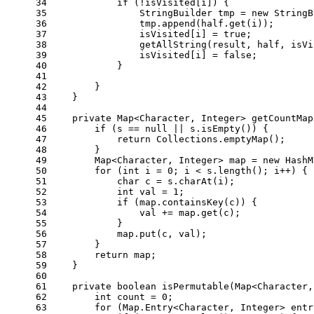
34
if
 (!isVisited[i]) {
35
StringBuilder
tmp
=
new
StringB
36
                tmp.append(half.get(i));
37
                isVisited[i] = 
true
;
38
                getAllString(result, half, isVi
39
                isVisited[i] = 
false
;
40
            }
41
42
        }
43
    }
44
45
private
 Map<Character, Integer> 
getCountMap
46
if
 (s == 
null
 || s.isEmpty()) {
47
return
 Collections.emptyMap();
48
        }
49
        Map<Character, Integer> map = 
new
HashM
50
for
 (
int
i
=
0
; i < s.length(); i++) {
51
char
c
=
 s.charAt(i);
52
int
val
=
1
;
53
if
 (map.containsKey(c)) {
54
                val += map.get(c);
55
            }
56
            map.put(c, val);
57
        }
58
return
 map;
59
    }
60
61
private
boolean
isPermutable
(Map<Character,
62
int
count
=
0
;
63
for
 (Map.Entry<Character, Integer> entr