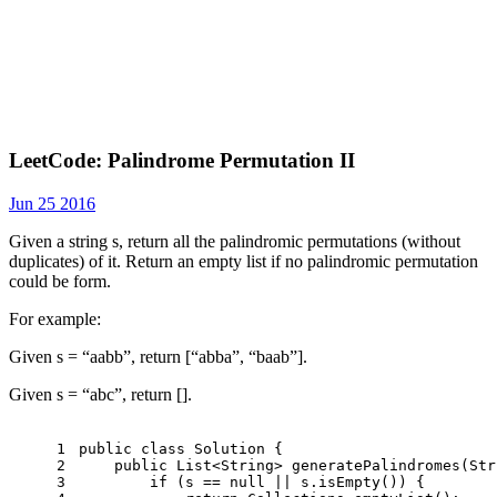
LeetCode: Palindrome Permutation II
Jun 25 2016
Given a string s, return all the palindromic permutations (without
duplicates) of it. Return an empty list if no palindromic permutation
could be form.
For example:
Given s = “aabb”, return [“abba”, “baab”].
Given s = “abc”, return [].
1
public
class
Solution
 {
2
public
 List<String> 
generatePalindromes
(Str
3
if
 (s == 
null
 || s.isEmpty()) {