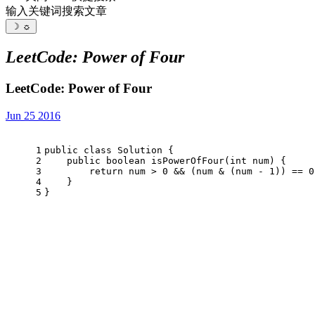
输入关键词搜索文章
☽
☼
LeetCode: Power of Four
LeetCode: Power of Four
Jun 25 2016
1
public
class
Solution
 {
2
public
boolean
isPowerOfFour
(
int
 num)
 {
3
return
 num > 
0
 && (num & (num - 
1
)) == 
0
4
    }
5
}