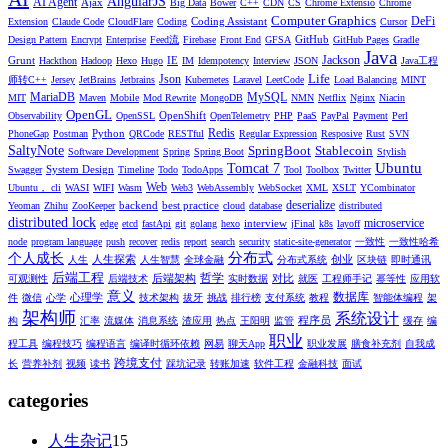
AngularJS
AI Agent
Ajax
Big Data
Bower
C++
CDN
CS
Chrome Extensio
Chrome
Computer Graphics
DeFi
Coding Assistant
Extension
Claude Code
CloudFlare
Coding
Cursor
GitHub
Design Pattern
Encrypt
Enterprise
Feed流
Firebase
Front End
GFSA
GitHub Pages
Gradle
Java
Jackson
Grunt
IE
Hackthon
Hadoop
Hexo
Hugo
IM
Idempotency
Interview
JSON
Java工程
Life
Json
师转C++
Jersey
JetBrains
Jetbrains
Kubernetes
Laravel
LeetCode
Load Balancing
MINT
MariaDB
MySQL
MIT
Maven
Mobile
Mod Rewrite
MongoDB
NMN
Netflix
Nginx
Niacin
OpenGL
OpenShift
Observability
OpenSSL
OpenTelemetry
PHP
PaaS
PayPal
Payment
Perl
Redis
Python
PhoneGap
Postman
QRCode
RESTful
Regular Expression
Resposive
Rust
SVN
SaltyNote
SpringBoot
Stablecoin
Software Development
Spring
Spring Boot
Stylish
Ubuntu
Tomcat 7
System Design
Swagger
Timeline
Todo
TodoApps
Tool
Toolbox
Twitter
Web
Ubuntu， cli
WASI
WIFI
Wasm
Web3
WebAssembly
WebSocket
XML
XSLT
YCombinator
deserialize
backend
best practice
Yeoman
Zhihu
ZooKeeper
cloud
database
distributed
distributed lock
microservice
interview
edge
etcd
fastApi
git
golang
hexo
jFinal
k8s
layoff
node
program language
push
recover
redis
report
search
security
static-site-generator
一致性
一致性哈希
分布式
个人成长
人生探索
创业
人生
人生智慧
全球金融
分布式系统
区块链
即时通讯
后端工程
哲学
后端架构
对比
可观测性
后端技术
实时数据
就医
工程师手记
幂等性
应用软
意义
数据库
心理学
件
微信
心学
技术架构
拔牙
挑战
排行榜
支付系统
教程
智能体编程
架
架构师
系统设计
程序员
构
汇率
流媒体
消息系统
渣应用
热点
王阳明
监管
缓存
编
职业
程工具
编程技巧
编程语言
编译时循环依赖
网易
聊天App
职业发展
膳食补充剂
自我成
跨境支付
长
营养补剂
视频
读书
踩坑记录
转账加速
软件工程
金融科技
面试
categories
人生杂记
15