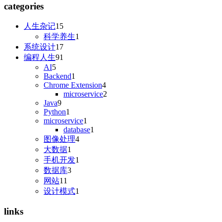
categories
人生杂记
15
科学养生
1
系统设计
17
编程人生
91
AI
5
Backend
1
Chrome Extension
4
microservice
2
Java
9
Python
1
microservice
1
database
1
图像处理
4
大数据
1
手机开发
1
数据库
3
网站
11
设计模式
1
links