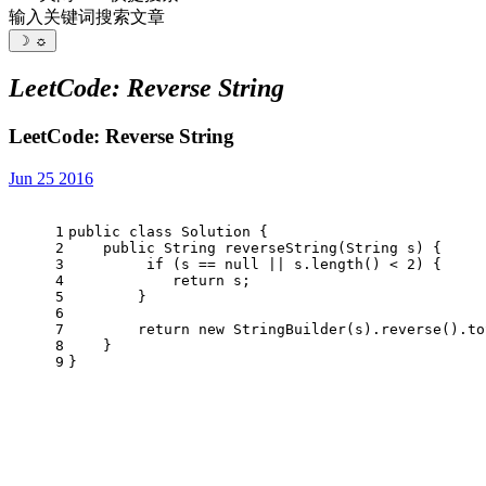
输入关键词搜索文章
☽
☼
LeetCode: Reverse String
LeetCode: Reverse String
Jun 25 2016
1
public
class
Solution
 {
2
public
 String 
reverseString
(String s)
 {
3
if
 (s == 
null
 || s.length() < 
2
) {
4
return
 s;
5
        }
6
7
return
new
StringBuilder
(s).reverse().to
8
    }
9
}