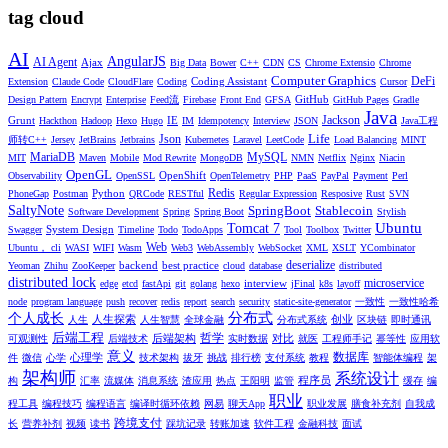
tag cloud
AI
AngularJS
AI Agent
Ajax
Big Data
Bower
C++
CDN
CS
Chrome Extensio
Chrome
Computer Graphics
DeFi
Coding Assistant
Extension
Claude Code
CloudFlare
Coding
Cursor
GitHub
Design Pattern
Encrypt
Enterprise
Feed流
Firebase
Front End
GFSA
GitHub Pages
Gradle
Java
Jackson
Grunt
IE
Hackthon
Hadoop
Hexo
Hugo
IM
Idempotency
Interview
JSON
Java工程
Life
Json
师转C++
Jersey
JetBrains
Jetbrains
Kubernetes
Laravel
LeetCode
Load Balancing
MINT
MariaDB
MySQL
MIT
Maven
Mobile
Mod Rewrite
MongoDB
NMN
Netflix
Nginx
Niacin
OpenGL
OpenShift
Observability
OpenSSL
OpenTelemetry
PHP
PaaS
PayPal
Payment
Perl
Redis
Python
PhoneGap
Postman
QRCode
RESTful
Regular Expression
Resposive
Rust
SVN
SaltyNote
SpringBoot
Stablecoin
Software Development
Spring
Spring Boot
Stylish
Ubuntu
Tomcat 7
System Design
Swagger
Timeline
Todo
TodoApps
Tool
Toolbox
Twitter
Web
Ubuntu， cli
WASI
WIFI
Wasm
Web3
WebAssembly
WebSocket
XML
XSLT
YCombinator
deserialize
backend
best practice
Yeoman
Zhihu
ZooKeeper
cloud
database
distributed
distributed lock
microservice
interview
edge
etcd
fastApi
git
golang
hexo
jFinal
k8s
layoff
node
program language
push
recover
redis
report
search
security
static-site-generator
一致性
一致性哈希
分布式
个人成长
人生探索
创业
人生
人生智慧
全球金融
分布式系统
区块链
即时通讯
后端工程
哲学
后端架构
对比
可观测性
后端技术
实时数据
就医
工程师手记
幂等性
应用软
意义
数据库
心理学
件
微信
心学
技术架构
拔牙
挑战
排行榜
支付系统
教程
智能体编程
架
架构师
系统设计
程序员
构
汇率
流媒体
消息系统
渣应用
热点
王阳明
监管
缓存
编
职业
程工具
编程技巧
编程语言
编译时循环依赖
网易
聊天App
职业发展
膳食补充剂
自我成
跨境支付
长
营养补剂
视频
读书
踩坑记录
转账加速
软件工程
金融科技
面试