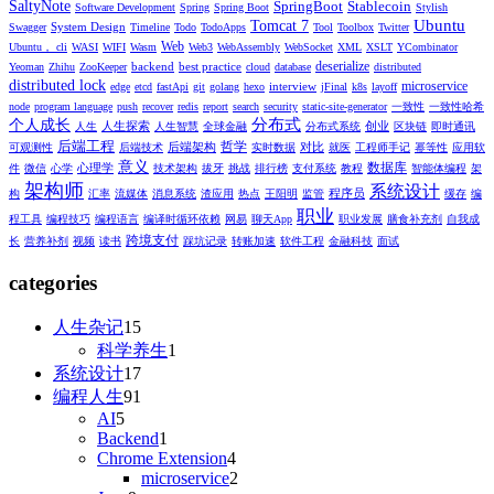
SaltyNote
SpringBoot
Stablecoin
Software Development
Spring
Spring Boot
Stylish
Ubuntu
Tomcat 7
System Design
Swagger
Timeline
Todo
TodoApps
Tool
Toolbox
Twitter
Web
Ubuntu， cli
WASI
WIFI
Wasm
Web3
WebAssembly
WebSocket
XML
XSLT
YCombinator
deserialize
backend
best practice
Yeoman
Zhihu
ZooKeeper
cloud
database
distributed
distributed lock
microservice
interview
edge
etcd
fastApi
git
golang
hexo
jFinal
k8s
layoff
node
program language
push
recover
redis
report
search
security
static-site-generator
一致性
一致性哈希
分布式
个人成长
人生探索
创业
人生
人生智慧
全球金融
分布式系统
区块链
即时通讯
后端工程
哲学
后端架构
对比
可观测性
后端技术
实时数据
就医
工程师手记
幂等性
应用软
意义
数据库
心理学
件
微信
心学
技术架构
拔牙
挑战
排行榜
支付系统
教程
智能体编程
架
架构师
系统设计
程序员
构
汇率
流媒体
消息系统
渣应用
热点
王阳明
监管
缓存
编
职业
程工具
编程技巧
编程语言
编译时循环依赖
网易
聊天App
职业发展
膳食补充剂
自我成
跨境支付
长
营养补剂
视频
读书
踩坑记录
转账加速
软件工程
金融科技
面试
categories
人生杂记
15
科学养生
1
系统设计
17
编程人生
91
AI
5
Backend
1
Chrome Extension
4
microservice
2