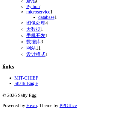
Java
9
Python
1
microservice
1
database
1
图像处理
4
大数据
1
手机开发
1
数据库
3
网站
11
设计模式
1
links
MIT-CHIEF
Shark-Eagle
© 2026 Salty Egg
Powered by
Hexo
. Theme by
PPOffice