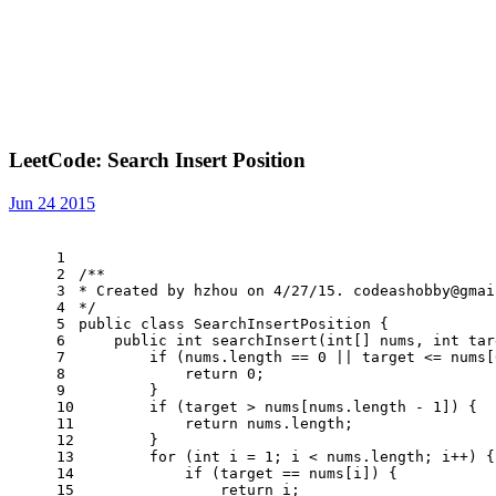
LeetCode: Search Insert Position
Jun 24 2015
1
2
/**
3
* Created by hzhou on 4/27/15. 
codeashobby@gmai
4
*/
5
public
class
SearchInsertPosition
 {
6
public
int
searchInsert
(
int
[] nums, 
int
 tar
7
if
 (nums.length == 
0
 || target <= nums[
8
return
0
;
9
        }
10
if
 (target > nums[nums.length - 
1
]) {
11
return
 nums.length;
12
        }
13
for
 (
int
i
=
1
; i < nums.length; i++) {
14
if
 (target == nums[i]) {
15
return
 i;