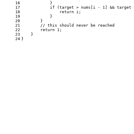
16
            }
17
if
 (target > nums[i - 
1
] && target 
18
return
 i;
19
            }
20
        }
21
// this should never be reached
22
return
1
;
23
    }
24
}