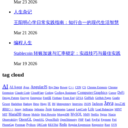
Mar 23 2026
人生杂记
王阳明心学日常实践指南：知行合一的现代生活智慧
Mar 21 2026
编程人生
Stablecoin 转账加速与汇率锁定：实战技巧与最佳实践
Mar 19 2026
tag cloud
AI
AngularJS
AI Agent
Ajax
Big Data
Bower
C++
CDN
CS
Chrome Extensio
Chrome
Computer Graphics
DeFi
Coding Assistant
Extension
Claude Code
CloudFlare
Coding
Cursor
GitHub
Design Pattern
Encrypt
Enterprise
Feed流
Firebase
Front End
GFSA
GitHub Pages
Gradle
Java
Jackson
Grunt
IE
Hackthon
Hadoop
Hexo
Hugo
IM
Idempotency
Interview
JSON
Java工程
Life
Json
师转C++
Jersey
JetBrains
Jetbrains
Kubernetes
Laravel
LeetCode
Load Balancing
MINT
MariaDB
MySQL
MIT
Maven
Mobile
Mod Rewrite
MongoDB
NMN
Netflix
Nginx
Niacin
OpenGL
OpenShift
Observability
OpenSSL
OpenTelemetry
PHP
PaaS
PayPal
Payment
Perl
Redis
Python
PhoneGap
Postman
QRCode
RESTful
Regular Expression
Resposive
Rust
SVN