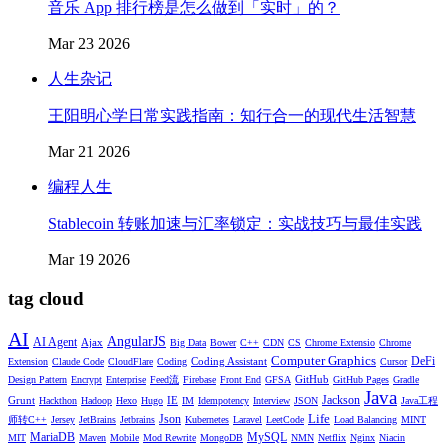
音乐 App 排行榜是怎么做到「实时」的？
Mar 23 2026
人生杂记
王阳明心学日常实践指南：知行合一的现代生活智慧
Mar 21 2026
编程人生
Stablecoin 转账加速与汇率锁定：实战技巧与最佳实践
Mar 19 2026
tag cloud
AI
AngularJS
AI Agent
Ajax
Big Data
Bower
C++
CDN
CS
Chrome Extensio
Chrome
Computer Graphics
DeFi
Coding Assistant
Extension
Claude Code
CloudFlare
Coding
Cursor
GitHub
Design Pattern
Encrypt
Enterprise
Feed流
Firebase
Front End
GFSA
GitHub Pages
Gradle
Java
Jackson
Grunt
IE
Hackthon
Hadoop
Hexo
Hugo
IM
Idempotency
Interview
JSON
Java工程
Life
Json
师转C++
Jersey
JetBrains
Jetbrains
Kubernetes
Laravel
LeetCode
Load Balancing
MINT
MariaDB
MySQL
MIT
Maven
Mobile
Mod Rewrite
MongoDB
NMN
Netflix
Nginx
Niacin