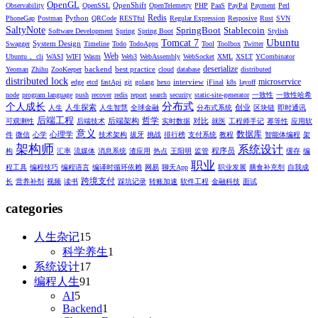
OpenGL
OpenShift
Observability
OpenSSL
OpenTelemetry
PHP
PaaS
PayPal
Payment
Perl
Redis
Python
PhoneGap
Postman
QRCode
RESTful
Regular Expression
Resposive
Rust
SVN
SaltyNote
SpringBoot
Stablecoin
Software Development
Spring
Spring Boot
Stylish
Ubuntu
Tomcat 7
System Design
Swagger
Timeline
Todo
TodoApps
Tool
Toolbox
Twitter
Web
Ubuntu， cli
WASI
WIFI
Wasm
Web3
WebAssembly
WebSocket
XML
XSLT
YCombinator
deserialize
backend
best practice
Yeoman
Zhihu
ZooKeeper
cloud
database
distributed
distributed lock
microservice
interview
edge
etcd
fastApi
git
golang
hexo
jFinal
k8s
layoff
node
program language
push
recover
redis
report
search
security
static-site-generator
一致性
一致性哈希
分布式
个人成长
人生探索
创业
人生
人生智慧
全球金融
分布式系统
区块链
即时通讯
后端工程
哲学
后端架构
对比
可观测性
后端技术
实时数据
就医
工程师手记
幂等性
应用软
意义
数据库
心理学
件
微信
心学
技术架构
拔牙
挑战
排行榜
支付系统
教程
智能体编程
架
架构师
系统设计
程序员
构
汇率
流媒体
消息系统
渣应用
热点
王阳明
监管
缓存
编
职业
程工具
编程技巧
编程语言
编译时循环依赖
网易
聊天App
职业发展
膳食补充剂
自我成
跨境支付
长
营养补剂
视频
读书
踩坑记录
转账加速
软件工程
金融科技
面试
categories
人生杂记
15
科学养生
1
系统设计
17
编程人生
91
AI
5
Backend
1