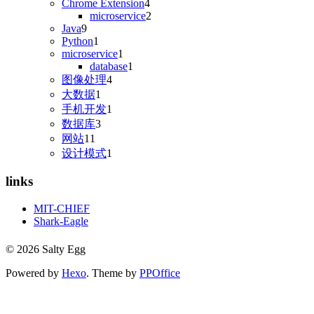
Chrome Extension
4
microservice
2
Java
9
Python
1
microservice
1
database
1
图像处理
4
大数据
1
手机开发
1
数据库
3
网站
11
设计模式
1
links
MIT-CHIEF
Shark-Eagle
© 2026 Salty Egg
Powered by
Hexo
. Theme by
PPOffice