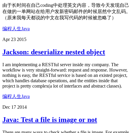
由于长时间在自己coding中处理英文内容，导致今天发现自己
在做的一单网站在给用户发新密码邮件的时候居然中文乱码。
（原来我每天都说的中文在我写代码的时候被忽略了）
编程人生
Java
Apr 23 2015
Jackson: deserialize nested object
I am implementing a RESTful server inside my company. The
workflow is very straight-forward: request and response. However,
nothing is easy, the RESTful service is based on an existed project,
which handles database operations, and the entities inside that
project is pretty complex(a lot of interfaces and abstract classes).
编程人生
Java
Dec 17 2014
Java: Test a file is image or not
There are many ways to check whether a file is image. For example,