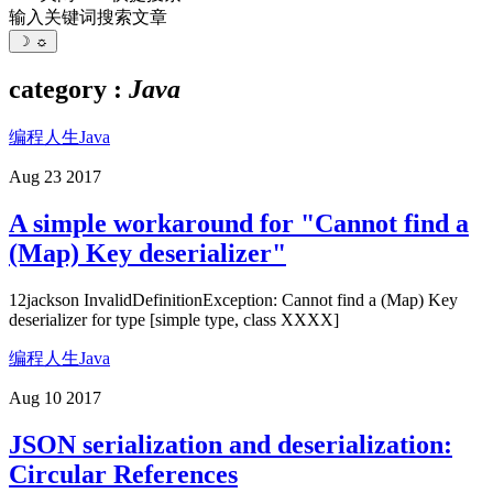
输入关键词搜索文章
☽
☼
category :
Java
编程人生
Java
Aug 23 2017
A simple workaround for "Cannot find a
(Map) Key deserializer"
12jackson InvalidDefinitionException: Cannot find a (Map) Key
deserializer for type [simple type, class XXXX]
编程人生
Java
Aug 10 2017
JSON serialization and deserialization:
Circular References