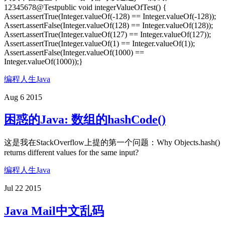
12345678@Testpublic void integerValueOfTest() {
Assert.assertTrue(Integer.valueOf(-128) == Integer.valueOf(-128));
Assert.assertFalse(Integer.valueOf(128) == Integer.valueOf(128));
Assert.assertTrue(Integer.valueOf(127) == Integer.valueOf(127));
Assert.assertTrue(Integer.valueOf(1) == Integer.valueOf(1));
Assert.assertFalse(Integer.valueOf(1000) ==
Integer.valueOf(1000));}
编程人生
Java
Aug 6 2015
困惑的Java: 数组的hashCode()
这是我在StackOverflow上提的第一个问题：Why Objects.hash()
returns different values for the same input?
编程人生
Java
Jul 22 2015
Java Mail中文乱码