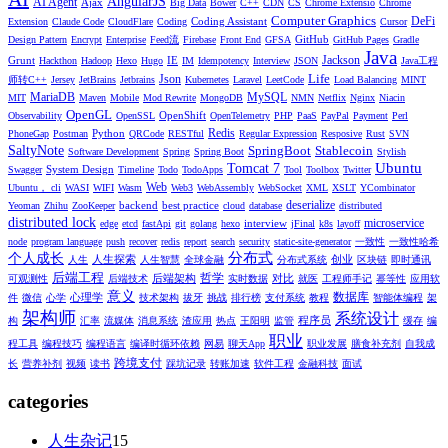
AngularJS
AI Agent
Ajax
Big Data
Bower
C++
CDN
CS
Chrome Extensio
Chrome
Computer Graphics
DeFi
Coding Assistant
Extension
Claude Code
CloudFlare
Coding
Cursor
GitHub
Design Pattern
Encrypt
Enterprise
Feed流
Firebase
Front End
GFSA
GitHub Pages
Gradle
Java
Jackson
Grunt
IE
Hackthon
Hadoop
Hexo
Hugo
IM
Idempotency
Interview
JSON
Java工程
Life
Json
师转C++
Jersey
JetBrains
Jetbrains
Kubernetes
Laravel
LeetCode
Load Balancing
MINT
MariaDB
MySQL
MIT
Maven
Mobile
Mod Rewrite
MongoDB
NMN
Netflix
Nginx
Niacin
OpenGL
OpenShift
Observability
OpenSSL
OpenTelemetry
PHP
PaaS
PayPal
Payment
Perl
Redis
Python
PhoneGap
Postman
QRCode
RESTful
Regular Expression
Resposive
Rust
SVN
SaltyNote
SpringBoot
Stablecoin
Software Development
Spring
Spring Boot
Stylish
Ubuntu
Tomcat 7
System Design
Swagger
Timeline
Todo
TodoApps
Tool
Toolbox
Twitter
Web
Ubuntu， cli
WASI
WIFI
Wasm
Web3
WebAssembly
WebSocket
XML
XSLT
YCombinator
deserialize
backend
best practice
Yeoman
Zhihu
ZooKeeper
cloud
database
distributed
distributed lock
microservice
interview
edge
etcd
fastApi
git
golang
hexo
jFinal
k8s
layoff
node
program language
push
recover
redis
report
search
security
static-site-generator
一致性
一致性哈希
分布式
个人成长
人生探索
创业
人生
人生智慧
全球金融
分布式系统
区块链
即时通讯
后端工程
哲学
后端架构
对比
可观测性
后端技术
实时数据
就医
工程师手记
幂等性
应用软
意义
数据库
心理学
件
微信
心学
技术架构
拔牙
挑战
排行榜
支付系统
教程
智能体编程
架
架构师
系统设计
程序员
构
汇率
流媒体
消息系统
渣应用
热点
王阳明
监管
缓存
编
职业
程工具
编程技巧
编程语言
编译时循环依赖
网易
聊天App
职业发展
膳食补充剂
自我成
跨境支付
长
营养补剂
视频
读书
踩坑记录
转账加速
软件工程
金融科技
面试
categories
人生杂记
15