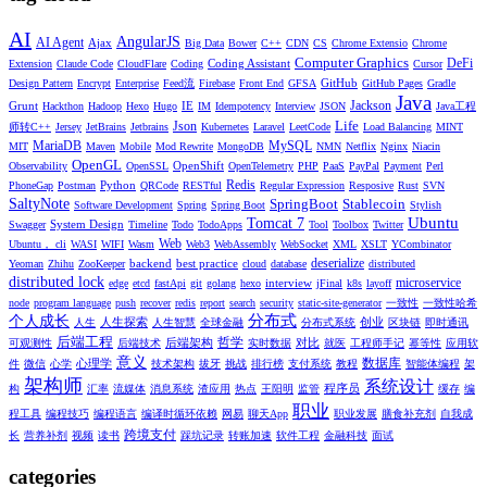
AI
AngularJS
AI Agent
Ajax
Big Data
Bower
C++
CDN
CS
Chrome Extensio
Chrome
Computer Graphics
DeFi
Coding Assistant
Extension
Claude Code
CloudFlare
Coding
Cursor
GitHub
Design Pattern
Encrypt
Enterprise
Feed流
Firebase
Front End
GFSA
GitHub Pages
Gradle
Java
Jackson
Grunt
IE
Hackthon
Hadoop
Hexo
Hugo
IM
Idempotency
Interview
JSON
Java工程
Life
Json
师转C++
Jersey
JetBrains
Jetbrains
Kubernetes
Laravel
LeetCode
Load Balancing
MINT
MariaDB
MySQL
MIT
Maven
Mobile
Mod Rewrite
MongoDB
NMN
Netflix
Nginx
Niacin
OpenGL
OpenShift
Observability
OpenSSL
OpenTelemetry
PHP
PaaS
PayPal
Payment
Perl
Redis
Python
PhoneGap
Postman
QRCode
RESTful
Regular Expression
Resposive
Rust
SVN
SaltyNote
SpringBoot
Stablecoin
Software Development
Spring
Spring Boot
Stylish
Ubuntu
Tomcat 7
System Design
Swagger
Timeline
Todo
TodoApps
Tool
Toolbox
Twitter
Web
Ubuntu， cli
WASI
WIFI
Wasm
Web3
WebAssembly
WebSocket
XML
XSLT
YCombinator
deserialize
backend
best practice
Yeoman
Zhihu
ZooKeeper
cloud
database
distributed
distributed lock
microservice
interview
edge
etcd
fastApi
git
golang
hexo
jFinal
k8s
layoff
node
program language
push
recover
redis
report
search
security
static-site-generator
一致性
一致性哈希
分布式
个人成长
人生探索
创业
人生
人生智慧
全球金融
分布式系统
区块链
即时通讯
后端工程
哲学
后端架构
对比
可观测性
后端技术
实时数据
就医
工程师手记
幂等性
应用软
意义
数据库
心理学
件
微信
心学
技术架构
拔牙
挑战
排行榜
支付系统
教程
智能体编程
架
架构师
系统设计
程序员
构
汇率
流媒体
消息系统
渣应用
热点
王阳明
监管
缓存
编
职业
程工具
编程技巧
编程语言
编译时循环依赖
网易
聊天App
职业发展
膳食补充剂
自我成
跨境支付
长
营养补剂
视频
读书
踩坑记录
转账加速
软件工程
金融科技
面试
categories