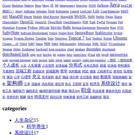
Java
Jackson
Grunt
IE
Hackthon
Hadoop
Hexo
Hugo
IM
Idempotency
Interview
JSON
Java工程
Life
Json
师转C++
Jersey
JetBrains
Jetbrains
Kubernetes
Laravel
LeetCode
Load Balancing
MINT
MariaDB
MySQL
MIT
Maven
Mobile
Mod Rewrite
MongoDB
NMN
Netflix
Nginx
Niacin
OpenGL
OpenShift
Observability
OpenSSL
OpenTelemetry
PHP
PaaS
PayPal
Payment
Perl
Redis
Python
PhoneGap
Postman
QRCode
RESTful
Regular Expression
Resposive
Rust
SVN
SaltyNote
SpringBoot
Stablecoin
Software Development
Spring
Spring Boot
Stylish
Ubuntu
Tomcat 7
System Design
Swagger
Timeline
Todo
TodoApps
Tool
Toolbox
Twitter
Web
Ubuntu， cli
WASI
WIFI
Wasm
Web3
WebAssembly
WebSocket
XML
XSLT
YCombinator
deserialize
backend
best practice
Yeoman
Zhihu
ZooKeeper
cloud
database
distributed
distributed lock
microservice
interview
edge
etcd
fastApi
git
golang
hexo
jFinal
k8s
layoff
node
program language
push
recover
redis
report
search
security
static-site-generator
一致性
一致性哈希
分布式
个人成长
人生探索
创业
人生
人生智慧
全球金融
分布式系统
区块链
即时通讯
后端工程
哲学
后端架构
对比
可观测性
后端技术
实时数据
就医
工程师手记
幂等性
应用软
意义
数据库
心理学
件
微信
心学
技术架构
拔牙
挑战
排行榜
支付系统
教程
智能体编程
架
架构师
系统设计
程序员
构
汇率
流媒体
消息系统
渣应用
热点
王阳明
监管
缓存
编
职业
程工具
编程技巧
编程语言
编译时循环依赖
网易
聊天App
职业发展
膳食补充剂
自我成
跨境支付
长
营养补剂
视频
读书
踩坑记录
转账加速
软件工程
金融科技
面试
categories
人生杂记
15
科学养生
1
系统设计
17