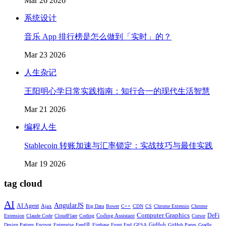
Mar 26 2026
系统设计
音乐 App 排行榜是怎么做到「实时」的？
Mar 23 2026
人生杂记
王阳明心学日常实践指南：知行合一的现代生活智慧
Mar 21 2026
编程人生
Stablecoin 转账加速与汇率锁定：实战技巧与最佳实践
Mar 19 2026
tag cloud
AI
AngularJS
AI Agent
Ajax
Big Data
Bower
C++
CDN
CS
Chrome Extensio
Chrome
Computer Graphics
DeFi
Coding Assistant
Extension
Claude Code
CloudFlare
Coding
Cursor
GitHub
Design Pattern
Encrypt
Enterprise
Feed流
Firebase
Front End
GFSA
GitHub Pages
Gradle