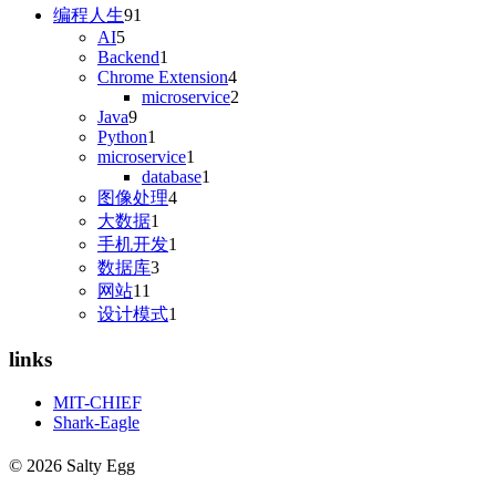
编程人生
91
AI
5
Backend
1
Chrome Extension
4
microservice
2
Java
9
Python
1
microservice
1
database
1
图像处理
4
大数据
1
手机开发
1
数据库
3
网站
11
设计模式
1
links
MIT-CHIEF
Shark-Eagle
© 2026 Salty Egg