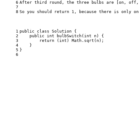
6
After third round, the three bulbs are [on, off,
7
8
So you should return 1, because there is only on
1
public
class
Solution
 {
2
public
int
bulbSwitch
(
int
 n)
 {
3
return
 (
int
) Math.sqrt(n);
4
    }
5
}
6