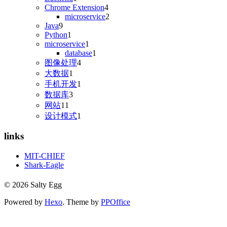
Chrome Extension
4
microservice
2
Java
9
Python
1
microservice
1
database
1
图像处理
4
大数据
1
手机开发
1
数据库
3
网站
11
设计模式
1
links
MIT-CHIEF
Shark-Eagle
© 2026 Salty Egg
Powered by
Hexo
. Theme by
PPOffice