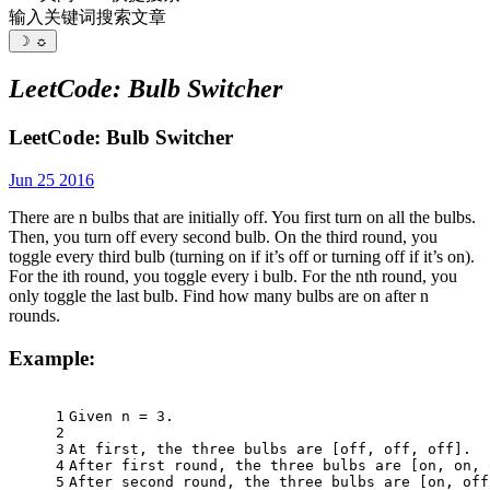
输入关键词搜索文章
☽
☼
LeetCode: Bulb Switcher
LeetCode: Bulb Switcher
Jun 25 2016
There are n bulbs that are initially off. You first turn on all the bulbs.
Then, you turn off every second bulb. On the third round, you
toggle every third bulb (turning on if it’s off or turning off if it’s on).
For the ith round, you toggle every i bulb. For the nth round, you
only toggle the last bulb. Find how many bulbs are on after n
rounds.
Example:
1
Given n = 3. 
2
3
At first, the three bulbs are [off, off, off].
4
After first round, the three bulbs are [on, on, 
5
After second round, the three bulbs are [on, off