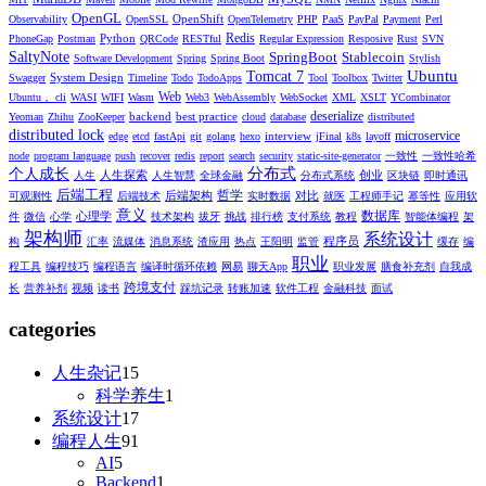
OpenGL
OpenShift
Observability
OpenSSL
OpenTelemetry
PHP
PaaS
PayPal
Payment
Perl
Redis
Python
PhoneGap
Postman
QRCode
RESTful
Regular Expression
Resposive
Rust
SVN
SaltyNote
SpringBoot
Stablecoin
Software Development
Spring
Spring Boot
Stylish
Ubuntu
Tomcat 7
System Design
Swagger
Timeline
Todo
TodoApps
Tool
Toolbox
Twitter
Web
Ubuntu， cli
WASI
WIFI
Wasm
Web3
WebAssembly
WebSocket
XML
XSLT
YCombinator
deserialize
backend
best practice
Yeoman
Zhihu
ZooKeeper
cloud
database
distributed
distributed lock
microservice
interview
edge
etcd
fastApi
git
golang
hexo
jFinal
k8s
layoff
node
program language
push
recover
redis
report
search
security
static-site-generator
一致性
一致性哈希
分布式
个人成长
人生探索
创业
人生
人生智慧
全球金融
分布式系统
区块链
即时通讯
后端工程
哲学
后端架构
对比
可观测性
后端技术
实时数据
就医
工程师手记
幂等性
应用软
意义
数据库
心理学
件
微信
心学
技术架构
拔牙
挑战
排行榜
支付系统
教程
智能体编程
架
架构师
系统设计
程序员
构
汇率
流媒体
消息系统
渣应用
热点
王阳明
监管
缓存
编
职业
程工具
编程技巧
编程语言
编译时循环依赖
网易
聊天App
职业发展
膳食补充剂
自我成
跨境支付
长
营养补剂
视频
读书
踩坑记录
转账加速
软件工程
金融科技
面试
categories
人生杂记
15
科学养生
1
系统设计
17
编程人生
91
AI
5
Backend
1