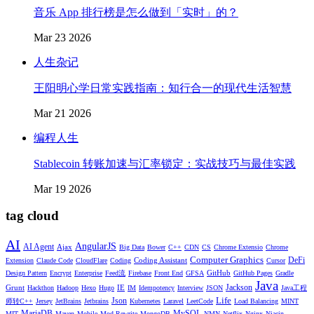
音乐 App 排行榜是怎么做到「实时」的？
Mar 23 2026
人生杂记
王阳明心学日常实践指南：知行合一的现代生活智慧
Mar 21 2026
编程人生
Stablecoin 转账加速与汇率锁定：实战技巧与最佳实践
Mar 19 2026
tag cloud
AI
AngularJS
AI Agent
Ajax
Big Data
Bower
C++
CDN
CS
Chrome Extensio
Chrome
Computer Graphics
DeFi
Coding Assistant
Extension
Claude Code
CloudFlare
Coding
Cursor
GitHub
Design Pattern
Encrypt
Enterprise
Feed流
Firebase
Front End
GFSA
GitHub Pages
Gradle
Java
Jackson
Grunt
IE
Hackthon
Hadoop
Hexo
Hugo
IM
Idempotency
Interview
JSON
Java工程
Life
Json
师转C++
Jersey
JetBrains
Jetbrains
Kubernetes
Laravel
LeetCode
Load Balancing
MINT
MariaDB
MySQL
MIT
Maven
Mobile
Mod Rewrite
MongoDB
NMN
Netflix
Nginx
Niacin