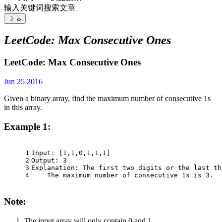
输入关键词搜索文章
☽
☼
LeetCode: Max Consecutive Ones
LeetCode: Max Consecutive Ones
Jun 25 2016
Given a binary array, find the maximum number of consecutive 1s
in this array.
Example 1:
1
Input: [1,1,0,1,1,1]
2
Output: 3
3
Explanation: The first two digits or the last th
4
    The maximum number of consecutive 1s is 3.
Note:
The input array will only contain 0 and 1.