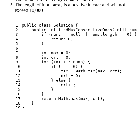
The length of input array is a positive integer and will not
exceed 10,000
1
public
class
Solution
 {
2
public
int
findMaxConsecutiveOnes
(
int
[] num
3
if
 (nums == 
null
 || nums.length == 
0
) {
4
return
0
;
5
        }
6
7
int
max
=
0
;
8
int
crt
=
0
;
9
for
 (
int
 i : nums) {
10
if
 (i == 
0
) {
11
                max = Math.max(max, crt);
12
                crt = 
0
;
13
            } 
else
 {
14
                crt++;
15
            }
16
        }
17
return
 Math.max(max, crt);
18
    }
19
}