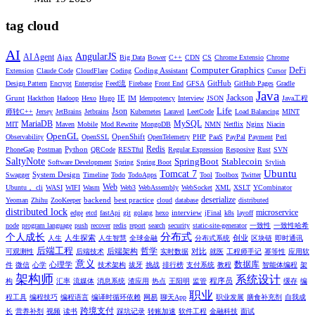
tag cloud
AI
AngularJS
AI Agent
Ajax
Big Data
Bower
C++
CDN
CS
Chrome Extensio
Chrome
Computer Graphics
DeFi
Coding Assistant
Extension
Claude Code
CloudFlare
Coding
Cursor
GitHub
Design Pattern
Encrypt
Enterprise
Feed流
Firebase
Front End
GFSA
GitHub Pages
Gradle
Java
Jackson
Grunt
IE
Hackthon
Hadoop
Hexo
Hugo
IM
Idempotency
Interview
JSON
Java工程
Life
Json
师转C++
Jersey
JetBrains
Jetbrains
Kubernetes
Laravel
LeetCode
Load Balancing
MINT
MariaDB
MySQL
MIT
Maven
Mobile
Mod Rewrite
MongoDB
NMN
Netflix
Nginx
Niacin
OpenGL
OpenShift
Observability
OpenSSL
OpenTelemetry
PHP
PaaS
PayPal
Payment
Perl
Redis
Python
PhoneGap
Postman
QRCode
RESTful
Regular Expression
Resposive
Rust
SVN
SaltyNote
SpringBoot
Stablecoin
Software Development
Spring
Spring Boot
Stylish
Ubuntu
Tomcat 7
System Design
Swagger
Timeline
Todo
TodoApps
Tool
Toolbox
Twitter
Web
Ubuntu， cli
WASI
WIFI
Wasm
Web3
WebAssembly
WebSocket
XML
XSLT
YCombinator
deserialize
backend
best practice
Yeoman
Zhihu
ZooKeeper
cloud
database
distributed
distributed lock
microservice
interview
edge
etcd
fastApi
git
golang
hexo
jFinal
k8s
layoff
node
program language
push
recover
redis
report
search
security
static-site-generator
一致性
一致性哈希
分布式
个人成长
人生探索
创业
人生
人生智慧
全球金融
分布式系统
区块链
即时通讯
后端工程
哲学
后端架构
对比
可观测性
后端技术
实时数据
就医
工程师手记
幂等性
应用软
意义
数据库
心理学
件
微信
心学
技术架构
拔牙
挑战
排行榜
支付系统
教程
智能体编程
架
架构师
系统设计
程序员
构
汇率
流媒体
消息系统
渣应用
热点
王阳明
监管
缓存
编
职业
程工具
编程技巧
编程语言
编译时循环依赖
网易
聊天App
职业发展
膳食补充剂
自我成
跨境支付
长
营养补剂
视频
读书
踩坑记录
转账加速
软件工程
金融科技
面试