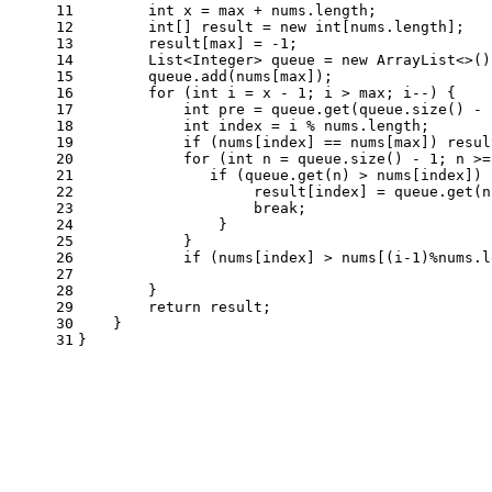
11
int
x
=
 max + nums.length;
12
int
[] result = 
new
int
[nums.length];
13
        result[max] = -
1
;
14
        List<Integer> queue = 
new
ArrayList
<>()
15
        queue.add(nums[max]);
16
for
 (
int
i
=
 x - 
1
; i > max; i--) {
17
int
pre
=
 queue.get(queue.size() - 
18
int
index
=
 i % nums.length;
19
if
 (nums[index] == nums[max]) resul
20
for
 (
int
n
=
 queue.size() - 
1
; n >=
21
if
 (queue.get(n) > nums[index]) 
22
                    result[index] = queue.get(n
23
break
;
24
                }
25
            }
26
if
 (nums[index] > nums[(i-
1
)%nums.l
27
28
        }
29
return
 result;
30
    }
31
}