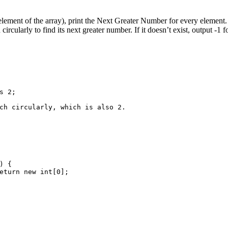
rst element of the array), print the Next Greater Number for every eleme
ircularly to find its next greater number. If it doesn’t exist, output -1 f
s 2;
ch circularly, which is also 2.
) {
eturn
new
int
[
0
];