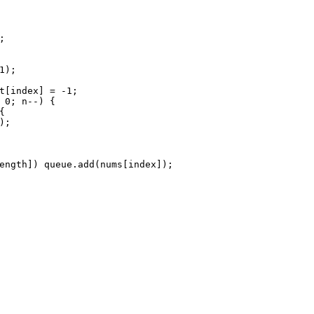
;
1
);
t[index] = -
1
;
 
0
; n--) {
{
);
ength]) queue.add(nums[index]);