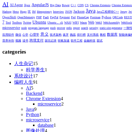
AI
AngularJS
AI Agent
Ajax
Big Data
Bower
C++
CDN
CS
Chrome Extensio
Chrome Extensi
Java
Jackson
IE
Hadoop
Hexo
Hugo
IM
Idempotency
Interview
JSON
Java工程师转C++
Jersey
Je
OpenShift
Python
OpenTelemetry
PHP
PaaS
PayPal
Payment
Perl
PhoneGap
Postman
QRCode
RESTf
Ubuntu
7
Web
Tool
Toolbox
Twitter
Ubuntu， cli
WASI
WIFI
Wasm
Web3
WebAssembly
WebSock
microservice
node
program language
push
recover
redis
report
search
security
static-site-generator
一致
意义
数据库
心理学
应用软件
微信
心学
技术架构
拔牙
挑战
排行榜
支付系统
教程
智能体编
跨境支付
营养补剂
视频
读书
踩坑记录
转账加速
软件工程
金融科技
面试
categories
人生杂记
15
科学养生
1
系统设计
17
编程人生
91
AI
5
Backend
1
Chrome Extension
4
microservice
2
Java
9
Python
1
microservice
1
database
1
图像处理
4