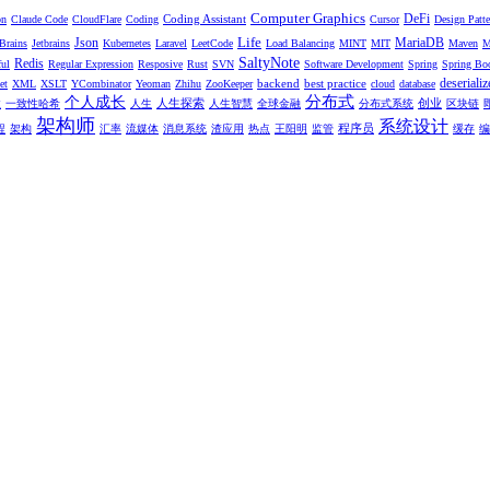
Computer Graphics
DeFi
Coding Assistant
on
Claude Code
CloudFlare
Coding
Cursor
Design Patte
Life
Json
MariaDB
tBrains
Jetbrains
Kubernetes
Laravel
LeetCode
Load Balancing
MINT
MIT
Maven
M
SaltyNote
Redis
ul
Regular Expression
Resposive
Rust
SVN
Software Development
Spring
Spring Bo
deserializ
backend
best practice
et
XML
XSLT
YCombinator
Yeoman
Zhihu
ZooKeeper
cloud
database
分布式
个人成长
人生探索
创业
性
一致性哈希
人生
人生智慧
全球金融
分布式系统
区块链
架构师
系统设计
程序员
程
架构
汇率
流媒体
消息系统
渣应用
热点
王阳明
监管
缓存
编