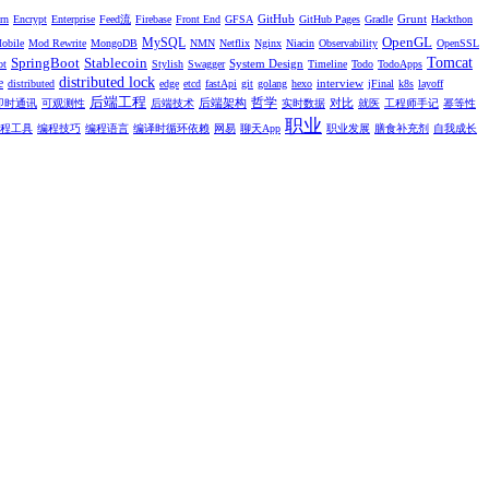
GitHub
Grunt
rn
Encrypt
Enterprise
Feed流
Firebase
Front End
GFSA
GitHub Pages
Gradle
Hackthon
OpenGL
MySQL
obile
Mod Rewrite
MongoDB
NMN
Netflix
Nginx
Niacin
Observability
OpenSSL
SpringBoot
Stablecoin
Tomcat
System Design
ot
Stylish
Swagger
Timeline
Todo
TodoApps
distributed lock
e
interview
distributed
edge
etcd
fastApi
git
golang
hexo
jFinal
k8s
layoff
后端工程
哲学
后端架构
对比
即时通讯
可观测性
后端技术
实时数据
就医
工程师手记
幂等性
职业
程工具
编程技巧
编程语言
编译时循环依赖
网易
聊天App
职业发展
膳食补充剂
自我成长