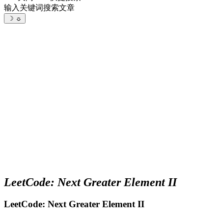
输入关键词搜索文章
☽
☼
LeetCode: Next Greater Element II
LeetCode: Next Greater Element II