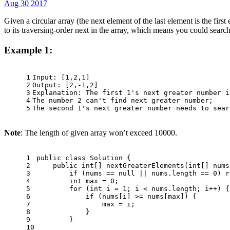
Aug 30 2017
Given a circular array (the next element of the last element is the fi
to its traversing-order next in the array, which means you could search c
Example 1:
1
Input: [1,2,1]
2
Output: [2,-1,2]
3
Explanation: The first 1's next greater number i
4
The number 2 can't find next greater number;
5
The second 1's next greater number needs to sear
Note
: The length of given array won’t exceed 10000.
1
public
class
Solution
 {
2
public
int
[] nextGreaterElements(
int
[] nums
3
if
 (nums == 
null
 || nums.length == 
0
) 
r
4
int
max
=
0
;
5
for
 (
int
i
=
1
; i < nums.length; i++) {
6
if
 (nums[i] >= nums[max]) {
7
                max = i;
8
            }
9
        }
10