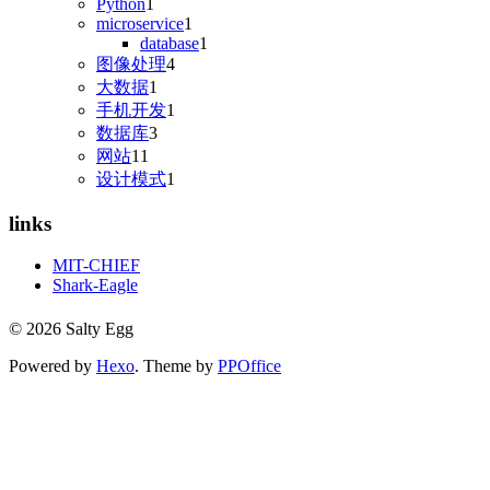
Python
1
microservice
1
database
1
图像处理
4
大数据
1
手机开发
1
数据库
3
网站
11
设计模式
1
links
MIT-CHIEF
Shark-Eagle
© 2026 Salty Egg
Powered by
Hexo
. Theme by
PPOffice