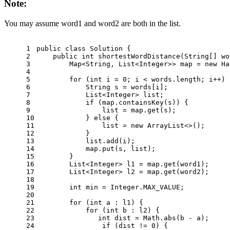
Note:
You may assume word1 and word2 are both in the list.
1
public
class
Solution
 {
2
public
int
shortestWordDistance
(String[] wo
3
        Map<String, List<Integer>> map = 
new
Ha
4
5
for
 (
int
i
=
0
; i < words.length; i++) 
6
String
s
=
 words[i];
7
            List<Integer> list;
8
if
 (map.containsKey(s)) {
9
                list = map.get(s);
10
            } 
else
 {
11
                list = 
new
ArrayList
<>();
12
            }
13
            list.add(i);
14
            map.put(s, list);
15
        }
16
        List<Integer> l1 = map.get(word1);
17
        List<Integer> l2 = map.get(word2);
18
19
int
min
=
 Integer.MAX_VALUE;
20
21
for
 (
int
 a : l1) {
22
for
 (
int
 b : l2) {
23
int
dist
=
 Math.abs(b - a);
24
if
 (dist != 
0
) {