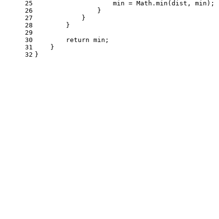
25
                    min = Math.min(dist, min);
26
                }
27
            }
28
        }
29
30
return
 min;
31
    }
32
}