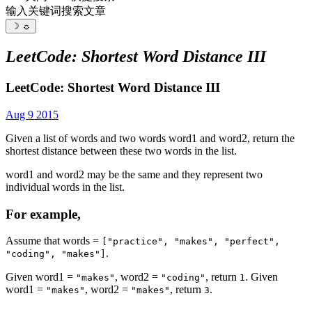
输入关键词搜索文章
☽
☼
LeetCode: Shortest Word Distance III
LeetCode: Shortest Word Distance III
Aug 9 2015
Given a list of words and two words word1 and word2, return the
shortest distance between these two words in the list.
word1 and word2 may be the same and they represent two
individual words in the list.
For example,
Assume that words =
["practice", "makes", "perfect",
.
"coding", "makes"]
Given word1 =
, word2 =
, return
. Given
"makes"
"coding"
1
word1 =
, word2 =
, return
.
"makes"
"makes"
3