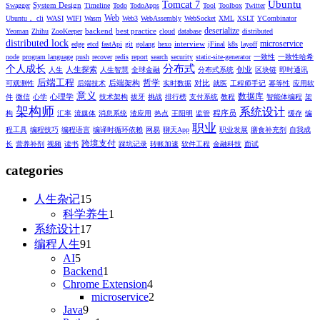
Ubuntu
Tomcat 7
System Design
Swagger
Timeline
Todo
TodoApps
Tool
Toolbox
Twitter
Web
Ubuntu， cli
WASI
WIFI
Wasm
Web3
WebAssembly
WebSocket
XML
XSLT
YCombinator
deserialize
backend
best practice
Yeoman
Zhihu
ZooKeeper
cloud
database
distributed
distributed lock
microservice
interview
edge
etcd
fastApi
git
golang
hexo
jFinal
k8s
layoff
node
program language
push
recover
redis
report
search
security
static-site-generator
一致性
一致性哈希
分布式
个人成长
人生探索
创业
人生
人生智慧
全球金融
分布式系统
区块链
即时通讯
后端工程
哲学
后端架构
对比
可观测性
后端技术
实时数据
就医
工程师手记
幂等性
应用软
意义
数据库
心理学
件
微信
心学
技术架构
拔牙
挑战
排行榜
支付系统
教程
智能体编程
架
架构师
系统设计
程序员
构
汇率
流媒体
消息系统
渣应用
热点
王阳明
监管
缓存
编
职业
程工具
编程技巧
编程语言
编译时循环依赖
网易
聊天App
职业发展
膳食补充剂
自我成
跨境支付
长
营养补剂
视频
读书
踩坑记录
转账加速
软件工程
金融科技
面试
categories
人生杂记
15
科学养生
1
系统设计
17
编程人生
91
AI
5
Backend
1
Chrome Extension
4
microservice
2
Java
9