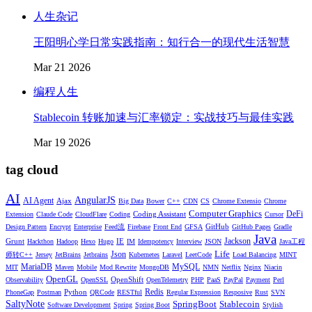
人生杂记
王阳明心学日常实践指南：知行合一的现代生活智慧
Mar 21 2026
编程人生
Stablecoin 转账加速与汇率锁定：实战技巧与最佳实践
Mar 19 2026
tag cloud
AI
AngularJS
AI Agent
Ajax
Big Data
Bower
C++
CDN
CS
Chrome Extensio
Chrome
Computer Graphics
DeFi
Coding Assistant
Extension
Claude Code
CloudFlare
Coding
Cursor
GitHub
Design Pattern
Encrypt
Enterprise
Feed流
Firebase
Front End
GFSA
GitHub Pages
Gradle
Java
Jackson
Grunt
IE
Hackthon
Hadoop
Hexo
Hugo
IM
Idempotency
Interview
JSON
Java工程
Life
Json
师转C++
Jersey
JetBrains
Jetbrains
Kubernetes
Laravel
LeetCode
Load Balancing
MINT
MariaDB
MySQL
MIT
Maven
Mobile
Mod Rewrite
MongoDB
NMN
Netflix
Nginx
Niacin
OpenGL
OpenShift
Observability
OpenSSL
OpenTelemetry
PHP
PaaS
PayPal
Payment
Perl
Redis
Python
PhoneGap
Postman
QRCode
RESTful
Regular Expression
Resposive
Rust
SVN
SaltyNote
SpringBoot
Stablecoin
Software Development
Spring
Spring Boot
Stylish