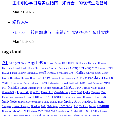
王阳明心学日常实践指南：知行合一的现代生活智慧
Mar 21 2026
编程人生
Stablecoin 转账加速与汇率锁定：实战技巧与最佳实践
Mar 19 2026
tag cloud
AI
AngularJS
AI Agent
Ajax
Big Data
Bower
C++
CDN
CS
Chrome Extensio
Chrome
Computer Graphics
DeFi
Coding Assistant
Extension
Claude Code
CloudFlare
Coding
Cursor
GitHub
Design Pattern
Encrypt
Enterprise
Feed流
Firebase
Front End
GFSA
GitHub Pages
Gradle
Java
Jackson
Grunt
IE
Hackthon
Hadoop
Hexo
Hugo
IM
Idempotency
Interview
JSON
Java工程
Life
Json
师转C++
Jersey
JetBrains
Jetbrains
Kubernetes
Laravel
LeetCode
Load Balancing
MINT
MariaDB
MySQL
MIT
Maven
Mobile
Mod Rewrite
MongoDB
NMN
Netflix
Nginx
Niacin
OpenGL
OpenShift
Observability
OpenSSL
OpenTelemetry
PHP
PaaS
PayPal
Payment
Perl
Redis
Python
PhoneGap
Postman
QRCode
RESTful
Regular Expression
Resposive
Rust
SVN
SaltyNote
SpringBoot
Stablecoin
Software Development
Spring
Spring Boot
Stylish
Ubuntu
Tomcat 7
System Design
Swagger
Timeline
Todo
TodoApps
Tool
Toolbox
Twitter
Web
Ubuntu， cli
WASI
WIFI
Wasm
Web3
WebAssembly
WebSocket
XML
XSLT
YCombinator
deserialize
backend
best practice
Yeoman
Zhihu
ZooKeeper
cloud
database
distributed