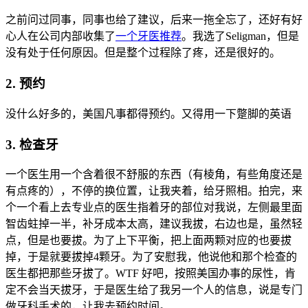
之前问过同事，同事也给了建议，后来一拖全忘了，还好有好
心人在公司内部收集了
一个牙医推荐
。我选了Seligman，但是
没有处于任何原因。但是整个过程除了疼，还是很好的。
2. 预约
没什么好多的，美国凡事都得预约。又得用一下蹩脚的英语
3. 检查牙
一个医生用一个含着很不舒服的东西（有棱角，有些角度还是
有点疼的），不停的换位置，让我夹着，给牙照相。拍完，来
个一个看上去专业点的医生指着牙的部位对我说，左侧最里面
智齿蛀掉一半，补牙成本太高，建议我拔，右边也是，虽然轻
点，但是也要拔。为了上下平衡，把上面两颗对应的也要拔
掉，于是就要拔掉4颗牙。为了安慰我，他说他和那个检查的
医生都把那些牙拔了。WTF 好吧，按照美国办事的尿性，肯
定不会当天拔牙，于是医生给了我另一个人的信息，说是专门
做牙科手术的，让我去预约时间。