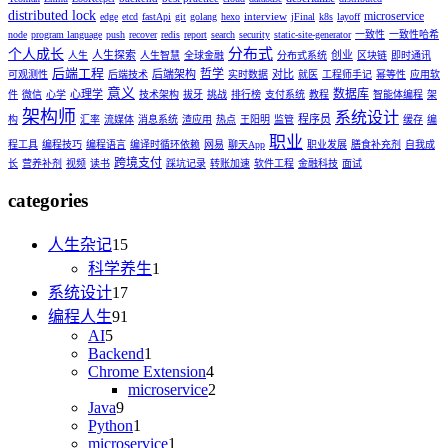
distributed lock
microservice
interview
edge
etcd
fastApi
git
golang
hexo
jFinal
k8s
layoff
node
program language
push
recover
redis
report
search
security
static-site-generator
一致性
一致性哈希
分布式
个人成长
人生探索
创业
人生
人生智慧
全球金融
分布式系统
区块链
即时通讯
后端工程
哲学
后端架构
对比
可观测性
后端技术
实时数据
就医
工程师手记
幂等性
应用软
意义
数据库
心理学
件
微信
心学
技术架构
拔牙
挑战
排行榜
支付系统
教程
智能体编程
架
架构师
系统设计
程序员
构
汇率
流媒体
消息系统
渣应用
热点
王阳明
监管
缓存
编
职业
程工具
编程技巧
编程语言
编译时循环依赖
网易
聊天App
职业发展
膳食补充剂
自我成
跨境支付
长
营养补剂
视频
读书
踩坑记录
转账加速
软件工程
金融科技
面试
categories
人生杂记
15
科学养生
1
系统设计
17
编程人生
91
AI
5
Backend
1
Chrome Extension
4
microservice
2
Java
9
Python
1
microservice
1