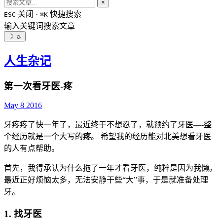
×
关闭 ·
快捷搜索
ESC
⌘K
输入关键词搜索文章
☽
☼
人生杂记
第一次看牙医-疼
May 8 2016
牙疼疼了快一年了，最近终于不想忍了，就预约了牙医—-整
个经历就是一个大写的
疼
。 希望我的经历能对北美想看牙医
的人有点帮助。
首先，我得承认为什么拖了一年才看牙医，纯粹是因为我懒。
最近正好烦恼太多，无法安静干些“大”事，于是就准备处理
牙。
1. 找牙医