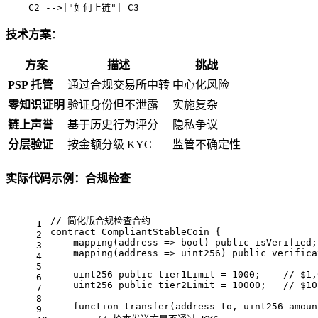
    C2 -->|"如何上链"| C3
技术方案
：
方案
描述
挑战
PSP 托管
通过合规交易所中转
中心化风险
零知识证明
验证身份但不泄露
实施复杂
链上声誉
基于历史行为评分
隐私争议
分层验证
按金额分级 KYC
监管不确定性
实际代码示例：合规检查
// 简化版合规检查合约
1
contract CompliantStableCoin {
2
    mapping(address => bool) public isVerified;
3
    mapping(address => uint256) public verifica
4
5
    uint256 public tier1Limit = 1000;    // $1,
6
    uint256 public tier2Limit = 10000;   // $10
7
8
    function transfer(address to, uint256 amoun
9