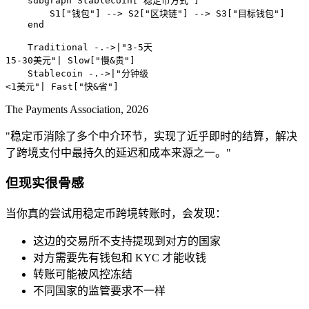
    subgraph Stablecoin["稳定币方式"]

        S1["钱包"] --> S2["区块链"] --> S3["目标钱包"]

    end

    Traditional -.->|"3-5天
15-30美元"| Slow["慢&贵"]

    Stablecoin -.->|"分钟级
<1美元"| Fast["快&省"]
The Payments Association, 2026
"稳定币消除了多个中介环节，实现了近乎即时的结算，解决
了跨境支付中最持久的延迟和成本来源之一。"
但现实很骨感
当你真的尝试用稳定币跨境转账时，会发现：
这边的交易所不支持提现到对方的国家
对方需要先有钱包和 KYC 才能收钱
转账可能被风控冻结
不同国家的监管要求不一样