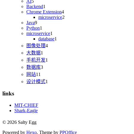
AI
5
Backend
1
Chrome Extension
4
microservice
2
Java
9
Python
1
microservice
1
database
1
图像处理
4
大数据
1
手机开发
1
数据库
3
网站
11
设计模式
1
links
MIT-CHIEF
Shark-Eagle
© 2026 Salty Egg
Powered by
Hexo
. Theme by
PPOffice