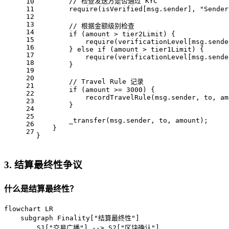
        // 检查发送方是否通过 KYC
10
11
        require(isVerified[msg.sender], "Sender
12
13
        // 根据金额级别检查
14
        if (amount > tier2Limit) {
15
            require(verificationLevel[msg.sende
16
        } else if (amount > tier1Limit) {
17
            require(verificationLevel[msg.sende
18
        }
19
20
        // Travel Rule 记录
21
        if (amount >= 3000) {
22
            recordTravelRule(msg.sender, to, am
23
        }
24
25
        _transfer(msg.sender, to, amount);
26
    }
27
}
3. 结算最终性争议
什么是结算最终性？
flowchart LR

    subgraph Finality["结算最终性"]

        S1["交易广播"] --> S2["区块确认"]
