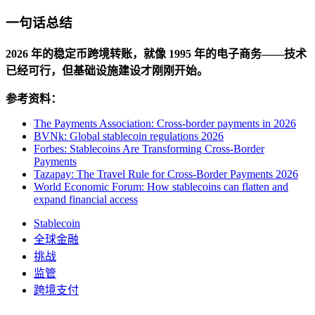
一句话总结
2026 年的稳定币跨境转账，就像 1995 年的电子商务——技术
已经可行，但基础设施建设才刚刚开始。
参考资料：
The Payments Association: Cross-border payments in 2026
BVNk: Global stablecoin regulations 2026
Forbes: Stablecoins Are Transforming Cross-Border
Payments
Tazapay: The Travel Rule for Cross-Border Payments 2026
World Economic Forum: How stablecoins can flatten and
expand financial access
Stablecoin
全球金融
挑战
监管
跨境支付