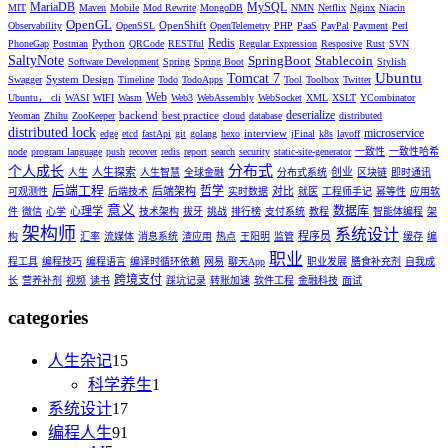
MariaDB
MySQL
MIT
Maven
Mobile
Mod Rewrite
MongoDB
NMN
Netflix
Nginx
Niacin
OpenGL
OpenShift
Observability
OpenSSL
OpenTelemetry
PHP
PaaS
PayPal
Payment
Perl
Redis
Python
PhoneGap
Postman
QRCode
RESTful
Regular Expression
Resposive
Rust
SVN
SaltyNote
SpringBoot
Stablecoin
Software Development
Spring
Spring Boot
Stylish
Ubuntu
Tomcat 7
System Design
Swagger
Timeline
Todo
TodoApps
Tool
Toolbox
Twitter
Web
Ubuntu， cli
WASI
WIFI
Wasm
Web3
WebAssembly
WebSocket
XML
XSLT
YCombinator
deserialize
backend
best practice
Yeoman
Zhihu
ZooKeeper
cloud
database
distributed
distributed lock
microservice
interview
edge
etcd
fastApi
git
golang
hexo
jFinal
k8s
layoff
node
program language
push
recover
redis
report
search
security
static-site-generator
一致性
一致性哈希
分布式
个人成长
人生探索
创业
人生
人生智慧
全球金融
分布式系统
区块链
即时通讯
后端工程
哲学
后端架构
对比
可观测性
后端技术
实时数据
就医
工程师手记
幂等性
应用软
意义
数据库
心理学
件
微信
心学
技术架构
拔牙
挑战
排行榜
支付系统
教程
智能体编程
架
架构师
系统设计
程序员
构
汇率
流媒体
消息系统
渣应用
热点
王阳明
监管
缓存
编
职业
程工具
编程技巧
编程语言
编译时循环依赖
网易
聊天App
职业发展
膳食补充剂
自我成
跨境支付
长
营养补剂
视频
读书
踩坑记录
转账加速
软件工程
金融科技
面试
categories
人生杂记
15
科学养生
1
系统设计
17
编程人生
91