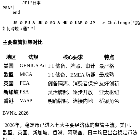
        JP["日本
PSA"]

    end

    US & EU & UK & SG & HK & UAE & JP --> Challenge["
如何跨境互通？"]
主要监管框架对比
地区
法规
核心要求
特点
GENIUS Act
美国
1:1 储备、牌照、审计
最严格
MiCA
欧盟
1:1 储备、EMEA 牌照
最成熟
FCA
英国
储备隔离、消费者保护
友好创新
PSA
新加坡
灵活牌照、逐步开放
亚太枢纽
VASP
香港
明确牌照、连接内地
桥梁角色
BVNk, 2026
"2026年，稳定币已进入七大主要经济体的监管主流。美国、
欧盟、英国、新加坡、香港、阿联酋、日本均已出台稳定币法