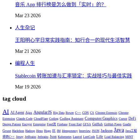
音乐 App 排行榜是怎么做到「实时」的？
Mar 23 2026
人生杂记
王阳明心学日常实践指南：知行合一的现代生活智慧
Mar 21 2026
编程人生
Stablecoin 转账加速与汇率锁定：实战技巧与最佳实践
Mar 19 2026
tag cloud
AI
AngularJS
AI Agent
Ajax
Big Data
Bower
C++
CDN
CS
Chrome Extensio
Chrome
Computer Graphics
DeFi
Coding Assistant
Extension
Claude Code
CloudFlare
Coding
Cursor
GitHub
Design Pattern
Encrypt
Enterprise
Feed流
Firebase
Front End
GFSA
GitHub Pages
Gradle
Java
Jackson
Grunt
IE
Hackthon
Hadoop
Hexo
Hugo
IM
Idempotency
Interview
JSON
Java工程
Life
Json
师转C++
Jersey
JetBrains
Jetbrains
Kubernetes
Laravel
LeetCode
Load Balancing
MINT